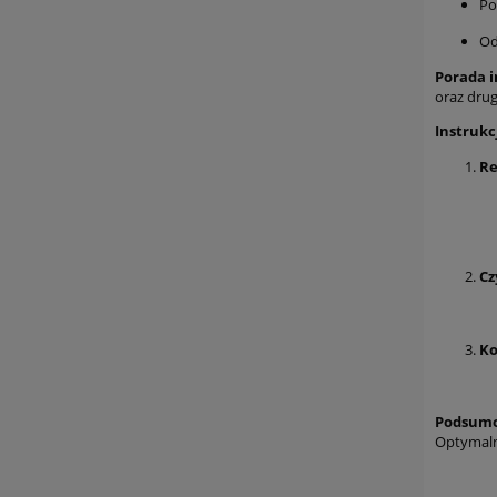
Po
Od
Porada i
oraz drug
Instrukc
Re
Cz
Ko
Podsumo
Optymaln