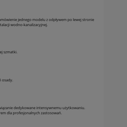
ę zamówienie jednego modelu z odpływem po lewej stronie
alacji wodno-kanalizacyjnej.
j szmatki.
ń osady.
rozwiązanie dedykowane intensywnemu użytkowaniu.
em dla profesjonalnych zastosowań.