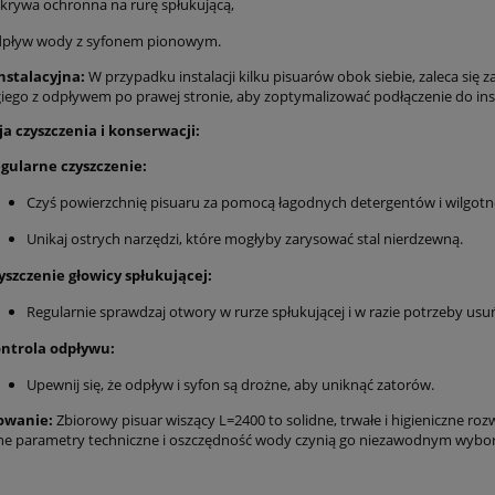
krywa ochronna na rurę spłukującą,
pływ wody z syfonem pionowym.
nstalacyjna:
W przypadku instalacji kilku pisuarów obok siebie, zaleca si
iego z odpływem po prawej stronie, aby zoptymalizować podłączenie do inst
ja czyszczenia i konserwacji:
gularne czyszczenie:
Czyś powierzchnię pisuaru za pomocą łagodnych detergentów i wilgotne
Unikaj ostrych narzędzi, które mogłyby zarysować stal nierdzewną.
yszczenie głowicy spłukującej:
Regularnie sprawdzaj otwory w rurze spłukującej i w razie potrzeby usu
ntrola odpływu:
Upewnij się, że odpływ i syfon są drożne, aby uniknąć zatorów.
wanie:
Zbiorowy pisuar wiszący L=2400 to solidne, trwałe i higieniczne 
e parametry techniczne i oszczędność wody czynią go niezawodnym wybor