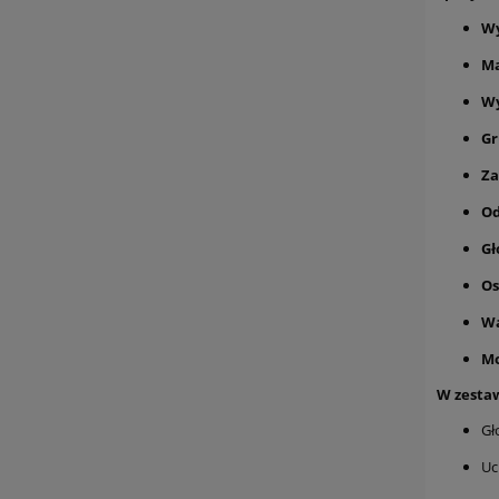
Wy
Ma
Wy
Gr
Za
Od
Gł
Os
Wa
Mo
W zestaw
Gł
Uc