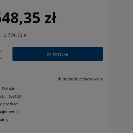
648,35 zł
3 779,15 zł
:
do koszyka
dodaj do przechowalni
:
Delabie
ktu:
130100
 o produkt
znajomemu
pinię