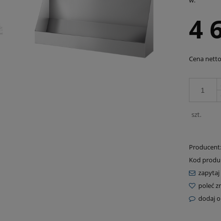
w:
4 
Cena netto
szt.
Producent
Kod produ
zapytaj
poleć 
dodaj o