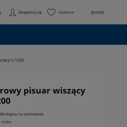
(pusty)
ę
Zarejestruj się
szący L=1200
rowy pisuar wiszący
200
ć:
Dostępny na zamówienie
14 dni