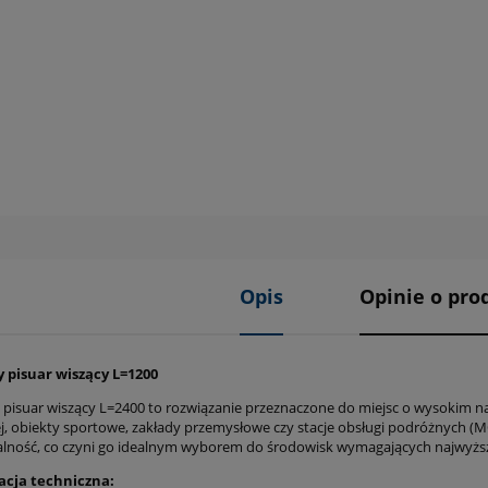
Opis
Opinie o prod
 pisuar wiszący L=1200
pisuar wiszący L=2400 to rozwiązanie przeznaczone do miejsc o wysokim na
j, obiekty sportowe, zakłady przemysłowe czy stacje obsługi podróżnych (MOP
alność, co czyni go idealnym wyborem do środowisk wymagających najwyżs
acja techniczna: