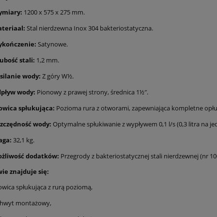
miary:
1200 x 575 x 275 mm.
teriaal:
Stal nierdzewna Inox 304 bakteriostatyczna.
kończenie:
Satynowe.
ubość stali:
1,2 mm.
silanie wody:
Z góry W½.
pływ wody:
Pionowy z prawej strony, średnica 1½″.
owica spłukująca:
Pozioma rura z otworami, zapewniająca kompletne opłuk
zczędność wody:
Optymalne spłukiwanie z wypływem 0,1 l/s (0,3 litra na je
ga:
32,1 kg.
żliwość dodatków:
Przegrody z bakteriostatycznej stali nierdzewnej (nr
ie znajduje się:
owica spłukująca z rurą poziomą,
hwyt montażowy,