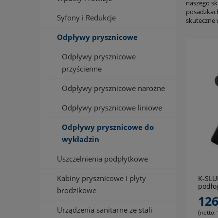
naszego sk
posadzkach
Syfony i Redukcje
skuteczne 
Odpływy prysznicowe
Odpływy prysznicowe
przyścienne
Odpływy prysznicowe narożne
Odpływy prysznicowe liniowe
Odpływy prysznicowe do
wykładzin
Uszczelnienia podpłytkowe
Kabiny prysznicowe i płyty
K-SLU
podło
brodzikowe
wykła
126
Urządzenia sanitarne ze stali
(netto: