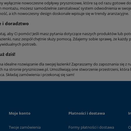
y wyłącznie nowoczesne odpływy prysznicowe, które są od razu gotowe do in
m montażu, możesz samodzielnie zainstalować system odwodnienia w swojej ł
ność, a ich nowoczesny design doskonale wpisuje się w trendy aranżacyjne.
 i doradztwo
utaj, aby Ci pomóc! Jeśli masz pytania dotyczące naszych produktów lub p
łazienki, nasz zespół chętnie służy pomocą. Zdajemy sobie sprawę, że każdy
ywidualnych potrzeb.
ż dziś!
 na idealne rozwiązanie dla swojej łazienki! Zapraszamy do zapoznania się 
h na stronie prysznicowe.pl. Umożliwiają one stworzenie przestrzeni, która b
ca. Składaj zamówienia i przekonaj się sam!
Moje konto
Płatności i dostawa
I
Twoje zamówienia
Formy płatności i dostawa
O