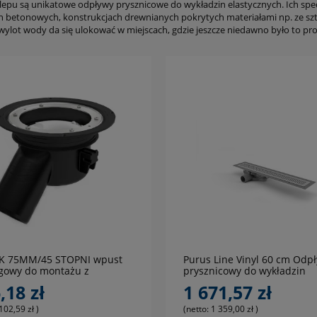
lepu są unikatowe odpływy prysznicowe do wykładzin elastycznych. Ich sp
 betonowych, konstrukcjach drewnianych pokrytych materiałami np. ze sz
wylot wody da się ulokować w miejscach, gdzie jeszcze niedawno było to p
do koszyka
do koszyka
K 75MM/45 STOPNI wpust
Purus Line Vinyl 60 cm Odp
gowy do montażu z
prysznicowy do wykładzin
dziną elastyczną
elastycznych PCW, PVC, LVT
,18 zł
1 671,57 zł
102,59 zł
)
(netto:
1 359,00 zł
)