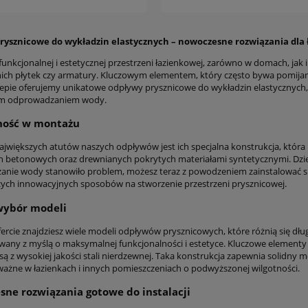
rysznicowe do wykładzin elastycznych – nowoczesne rozwiązania dla 
unkcjonalnej i estetycznej przestrzeni łazienkowej, zarówno w domach, jak 
ch płytek czy armatury. Kluczowym elementem, który często bywa pomijan
epie oferujemy unikatowe odpływy prysznicowe do wykładzin elastycznych
m odprowadzaniem wody.
zność w montażu
ajwiększych atutów naszych odpływów jest ich specjalna konstrukcja, któr
 betonowych oraz drewnianych pokrytych materiałami syntetycznymi. Dzięk
nie wody stanowiło problem, możesz teraz z powodzeniem zainstalować sk
ych innowacyjnych sposobów na stworzenie przestrzeni prysznicowej.
wybór modeli
ercie znajdziesz wiele modeli odpływów prysznicowych, które różnią się dłu
wany z myślą o maksymalnej funkcjonalności i estetyce. Kluczowe elementy s
ą z wysokiej jakości stali nierdzewnej. Taka konstrukcja zapewnia solidny 
ważne w łazienkach i innych pomieszczeniach o podwyższonej wilgotności.
ne rozwiązania gotowe do instalacji