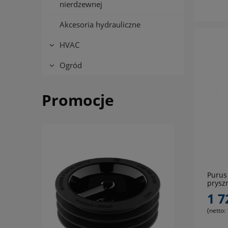
nierdzewnej
Akcesoria hydrauliczne
HVAC
Ogród
Promocje
Purus
prysz
elast
1 7
(netto: