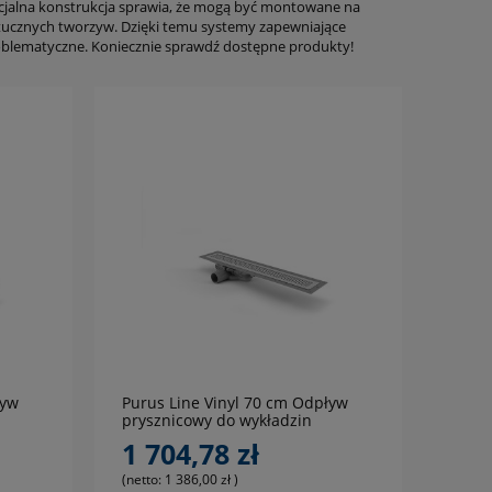
ecjalna konstrukcja sprawia, że mogą być montowane na
tucznych tworzyw. Dzięki temu systemy zapewniające
roblematyczne. Koniecznie sprawdź dostępne produkty!
do koszyka
ływ
Purus Line Vinyl 70 cm Odpływ
prysznicowy do wykładzin
elastycznych PCW, PVC, LVT
1 704,78 zł
(netto:
1 386,00 zł
)