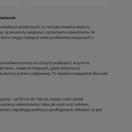
łazienek
i obiektach publicznych, to nie tylko kwestia wyboru
y, są akcesoria związane z systemami odwodnienia. W
, które mogą rozwiązać wiele problemów związanych z
a umożliwia montaż na różnych podłożach, w tym na
i temu, nawet w miejscach, gdzie dotychczas
uteczny system odpływowy. To idealne rozwiązanie dla osób
gością – od 50 cm do 100 cm. Każdy z nich został
ystemu odwodnienia, takie jak ruszt oraz kołnierz,
montaż i zapobiega podmyciu podłogowych okładzin, co jest