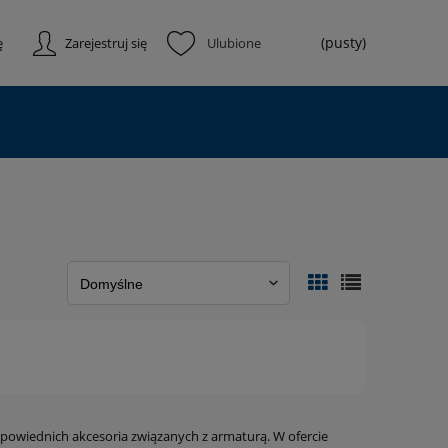
(pusty)
ę
Zarejestruj się
powiednich akcesoria związanych z armaturą. W ofercie