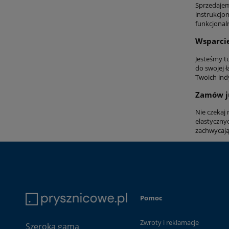
Sprzedajem
instrukcjo
funkcjonal
Wsparcie
Jesteśmy t
do swojej 
Twoich ind
Zamów ju
Nie czekaj
elastycznyc
zachwycają
Pomoc
Zwroty i reklamacje
Szeroka gama