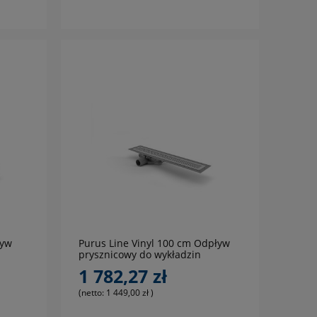
do koszyka
ływ
Purus Line Vinyl 100 cm Odpływ
prysznicowy do wykładzin
elastycznych PCW, PVC, LVT
1 782,27 zł
(netto:
1 449,00 zł
)