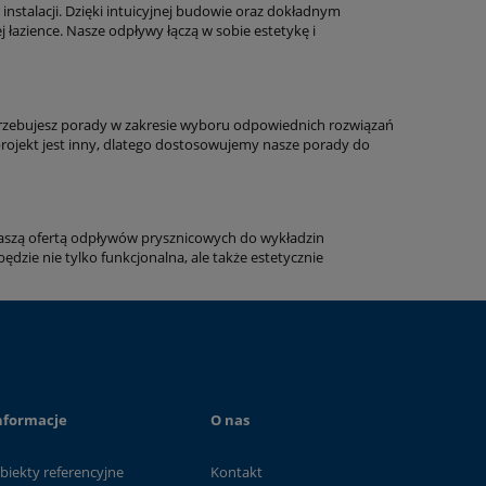
stalacji. Dzięki intuicyjnej budowie oraz dokładnym
azience. Nasze odpływy łączą w sobie estetykę i
otrzebujesz porady w zakresie wyboru odpowiednich rozwiązań
 projekt jest inny, dlatego dostosowujemy nasze porady do
z naszą ofertą odpływów prysznicowych do wykładzin
ędzie nie tylko funkcjonalna, ale także estetycznie
nformacje
O nas
biekty referencyjne
Kontakt