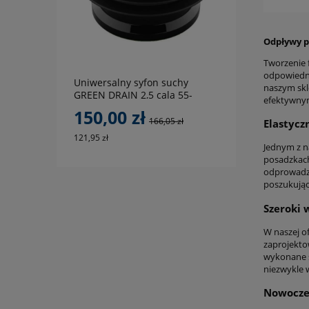
do koszyka
Odpływy p
Tworzenie f
odpowiedni
Uniwersalny syfon suchy
naszym skl
GREEN DRAIN 2,5 cala 55-
efektywny
65mm GD2,5
150,00 zł
166,05 zł
Elastyc
121,95 zł
Jednym z n
posadzkach
odprowadza
poszukując
Szeroki 
W naszej of
zaprojekto
wykonane s
niezwykle 
Nowoczes