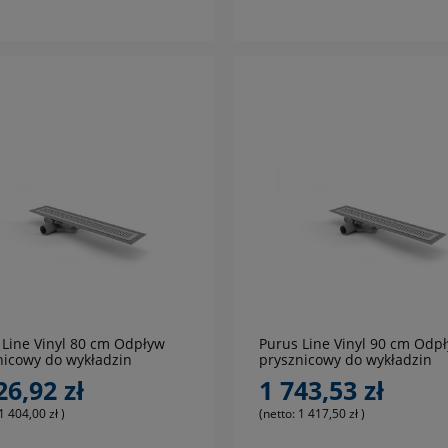
do koszyka
do koszyka
 Line Vinyl 80 cm Odpływ
Purus Line Vinyl 90 cm Odp
nicowy do wykładzin
prysznicowy do wykładzin
ycznych PCW, PVC, LVT
elastycznych PCW, PVC, LVT
26,92 zł
1 743,53 zł
1 404,00 zł
)
(netto:
1 417,50 zł
)