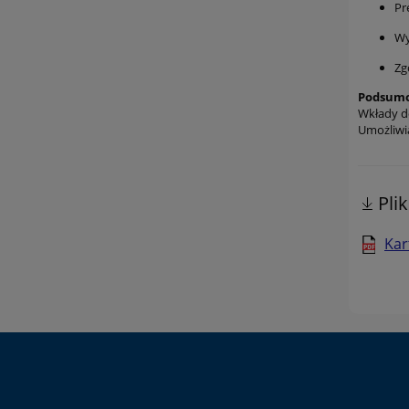
Pr
Wy
Zg
Podsumo
Wkłady do
Umożliwia
Pli
Kar