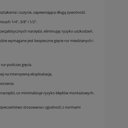
ztałcenia i zużycie, zapewniająca długą żywotność.
cach 1/4", 3/8" i 1/2".
pecjalistycznych narzędzi, eliminując ryzyko uszkodzeń.
gdzie wymagane jest bezpieczne gięcie rur miedzianych i
rur podczas gięcia.
ej na intensywną eksploatację.
orzenia.
narzędzi, co minimalizuje ryzyko błędów montażowych.
ezpieczeństwo stosowania i zgodność z normami