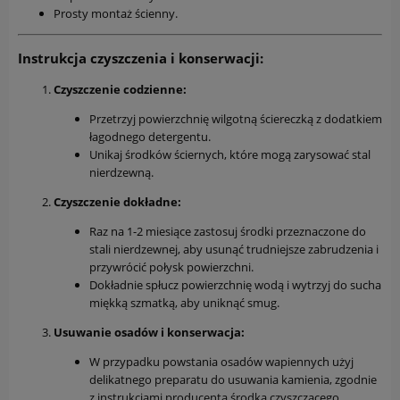
Prosty montaż ścienny.
Instrukcja czyszczenia i konserwacji:
Czyszczenie codzienne:
Przetrzyj powierzchnię wilgotną ściereczką z dodatkiem
łagodnego detergentu.
Unikaj środków ściernych, które mogą zarysować stal
nierdzewną.
Czyszczenie dokładne:
Raz na 1-2 miesiące zastosuj środki przeznaczone do
stali nierdzewnej, aby usunąć trudniejsze zabrudzenia i
przywrócić połysk powierzchni.
Dokładnie spłucz powierzchnię wodą i wytrzyj do sucha
miękką szmatką, aby uniknąć smug.
Usuwanie osadów i konserwacja:
W przypadku powstania osadów wapiennych użyj
delikatnego preparatu do usuwania kamienia, zgodnie
z instrukcjami producenta środka czyszczącego.