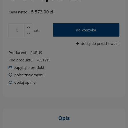
5 573,00 zł
Cena netto:
szt.
do koszyka
dodaj do przechowalni
Producent:
PURUS
Kod produktu:
7631215
zapytaj o produkt
poleć znajomemu
dodaj opinię
Opis