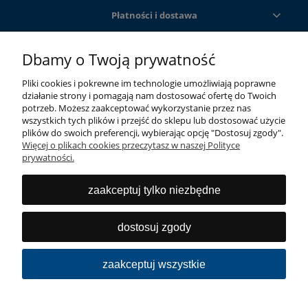
Płatności i dostawa
Informacje
Dbamy o Twoją prywatność
Pliki cookies i pokrewne im technologie umożliwiają poprawne
O nas
działanie strony i pomagają nam dostosować ofertę do Twoich
potrzeb. Możesz zaakceptować wykorzystanie przez nas
wszystkich tych plików i przejść do sklepu lub dostosować użycie
plików do swoich preferencji, wybierając opcję "Dostosuj zgody".
Więcej o plikach cookies przeczytasz w naszej Polityce
prywatności.
zaakceptuj tylko niezbędne
Szeroka gama innowacyjnych produktów, wysokiej
jakości do niszowych segmentów rynku sanitarnego i
dostosuj zgody
budowlanego.
zaakceptuj wszystkie