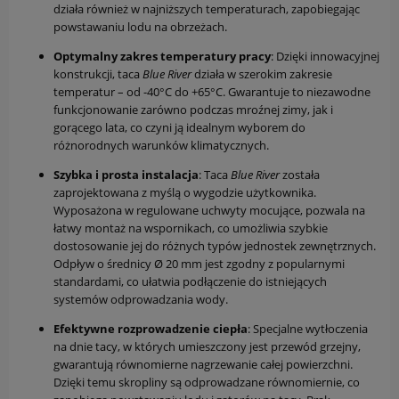
działa również w najniższych temperaturach, zapobiegając
powstawaniu lodu na obrzeżach.
Optymalny zakres temperatury pracy
: Dzięki innowacyjnej
konstrukcji, taca
Blue River
działa w szerokim zakresie
temperatur – od -40°C do +65°C. Gwarantuje to niezawodne
funkcjonowanie zarówno podczas mroźnej zimy, jak i
gorącego lata, co czyni ją idealnym wyborem do
różnorodnych warunków klimatycznych.
Szybka i prosta instalacja
: Taca
Blue River
została
zaprojektowana z myślą o wygodzie użytkownika.
Wyposażona w regulowane uchwyty mocujące, pozwala na
łatwy montaż na wspornikach, co umożliwia szybkie
dostosowanie jej do różnych typów jednostek zewnętrznych.
Odpływ o średnicy Ø 20 mm jest zgodny z popularnymi
standardami, co ułatwia podłączenie do istniejących
systemów odprowadzania wody.
Efektywne rozprowadzenie ciepła
: Specjalne wytłoczenia
na dnie tacy, w których umieszczony jest przewód grzejny,
gwarantują równomierne nagrzewanie całej powierzchni.
Dzięki temu skropliny są odprowadzane równomiernie, co