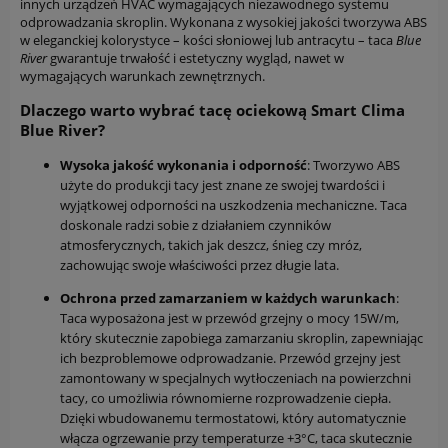
innych urządzeń HVAC wymagających niezawodnego systemu
odprowadzania skroplin. Wykonana z wysokiej jakości tworzywa ABS
w eleganckiej kolorystyce – kości słoniowej lub antracytu – taca
Blue
River
gwarantuje trwałość i estetyczny wygląd, nawet w
wymagających warunkach zewnętrznych.
Dlaczego warto wybrać tacę ociekową Smart Clima
Blue River?
Wysoka jakość wykonania i odporność
: Tworzywo ABS
użyte do produkcji tacy jest znane ze swojej twardości i
wyjątkowej odporności na uszkodzenia mechaniczne. Taca
doskonale radzi sobie z działaniem czynników
atmosferycznych, takich jak deszcz, śnieg czy mróz,
zachowując swoje właściwości przez długie lata.
Ochrona przed zamarzaniem w każdych warunkach
:
Taca wyposażona jest w przewód grzejny o mocy 15W/m,
który skutecznie zapobiega zamarzaniu skroplin, zapewniając
ich bezproblemowe odprowadzanie. Przewód grzejny jest
zamontowany w specjalnych wytłoczeniach na powierzchni
tacy, co umożliwia równomierne rozprowadzenie ciepła.
Dzięki wbudowanemu termostatowi, który automatycznie
włącza ogrzewanie przy temperaturze +3°C, taca skutecznie