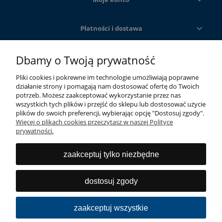
Płatności i dostawa
Dbamy o Twoją prywatność
Informacje
Pliki cookies i pokrewne im technologie umożliwiają poprawne
O nas
działanie strony i pomagają nam dostosować ofertę do Twoich
potrzeb. Możesz zaakceptować wykorzystanie przez nas
wszystkich tych plików i przejść do sklepu lub dostosować użycie
plików do swoich preferencji, wybierając opcję "Dostosuj zgody".
Więcej o plikach cookies przeczytasz w naszej Polityce
prywatności.
zaakceptuj tylko niezbędne
Szeroka gama innowacyjnych produktów, wysokiej
jakości do niszowych segmentów rynku sanitarnego i
dostosuj zgody
budowlanego.
zaakceptuj wszystkie