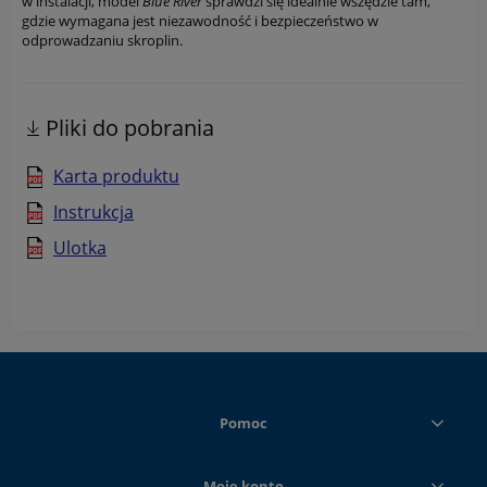
w instalacji, model
Blue River
sprawdzi się idealnie wszędzie tam,
gdzie wymagana jest niezawodność i bezpieczeństwo w
odprowadzaniu skroplin.
Pliki do pobrania
Karta produktu
Instrukcja
Ulotka
Pomoc
Moje konto