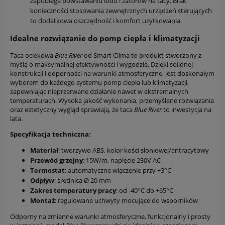
zapobiega powstawaniu lodu i zatorów na tacy. Brak
konieczności stosowania zewnętrznych urządzeń sterujących
to dodatkowa oszczędność i komfort użytkowania.
Idealne rozwiązanie do pomp ciepła i klimatyzacji
Taca ociekowa
Blue River
od Smart Clima to produkt stworzony z
myślą o maksymalnej efektywności i wygodzie. Dzięki solidnej
konstrukcji i odporności na warunki atmosferyczne, jest doskonałym
wyborem do każdego systemu pomp ciepła lub klimatyzacji,
zapewniając nieprzerwane działanie nawet w ekstremalnych
temperaturach. Wysoka jakość wykonania, przemyślane rozwiązania
oraz estetyczny wygląd sprawiają, że taca
Blue River
to inwestycja na
lata.
Specyfikacja techniczna:
Materiał
: tworzywo ABS, kolor kości słoniowej/antracytowy
Przewód grzejny
: 15W/m, napięcie 230V AC
Termostat
: automatyczne włączenie przy +3°C
Odpływ
: średnica Ø 20 mm
Zakres temperatury pracy
: od -40°C do +65°C
Montaż
: regulowane uchwyty mocujące do wsporników
Odporny na zmienne warunki atmosferyczne, funkcjonalny i prosty