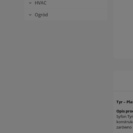
HVAC
Ogród
Tyr – Pl
Opis pro
Syfon Tyr
konstruk
zarówno d