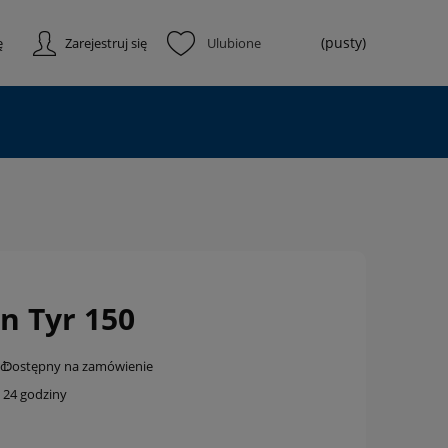
(pusty)
ę
Zarejestruj się
n Tyr 150
ć:
Dostępny na zamówienie
24 godziny