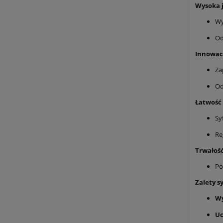
Wysoka 
Wy
Od
Innowacy
Za
Od
Łatwość 
Sy
Re
Trwałość
Po
Zalety s
Wy
Uc