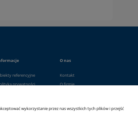
nformacje
O nas
biekty referencyjne
Kontakt
olityka prywatności
O firmie
kceptować wykorzystanie przez nas wszystkich tych plików i przejść