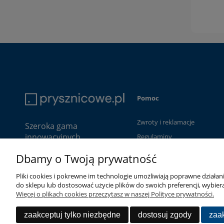
Pomoc
Zwroty i reklamacje
Szeroka gama
innowacyjnych
Regulaminy
produktów, wysokiej
Dbamy o Twoją prywatność
jakości do niszowych
segmentów rynku
Pliki cookies i pokrewne im technologie umożliwiają poprawne działa
sanitarnego i
do sklepu lub dostosować użycie plików do swoich preferencji, wybiera
budowlanego.
Więcej o plikach cookies przeczytasz w naszej Polityce prywatności.
zaakceptuj tylko niezbędne
dostosuj zgody
zaak