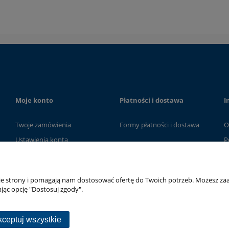
Moje konto
Płatności i dostawa
I
Twoje zamówienia
Formy płatności i dostawa
O
Ustawienia konta
P
Przechowalnia
nie strony i pomagają nam dostosować ofertę do Twoich potrzeb. Możesz zaa
jąc opcję "Dostosuj zgody".
ceptuj wszystkie