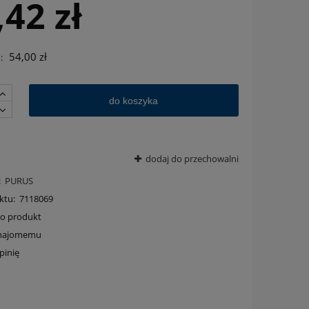
,42 zł
54,00 zł
:
do koszyka
dodaj do przechowalni
:
PURUS
ktu:
7118069
 o produkt
znajomemu
pinię