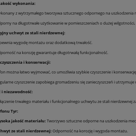
jakość wykonania:
konany z wytrzymałego tworzywa sztucznego odpornego na uszkodzenia me
porny na długotrwałe użytkowanie w pomieszczeniach o dużej wilgotności, ta
jny uchwyt ze stali nierdzewnej:
pewnia wygodę montażu oraz dodatkową trwałość.
porność na korozję gwarantuje długotrwałą funkcjonalność.
czyszczenia i konserwacji:
fon można łatwo wyjmować, co umożliwia szybkie czyszczenie i konserwac
gularne czyszczenie zapobiega gromadzeniu się zanieczyszczeń i utrzymuje
 i niezawodność:
łączenie trwałego materiału i funkcjonalnego uchwytu ze stali nierdzewnej 
yfonu Tyr:
soka jakość materiału:
Tworzywo sztuczne odporne na uszkodzenia mecha
hwyt ze stali nierdzewnej:
Odporność na korozję i wygoda montażu.