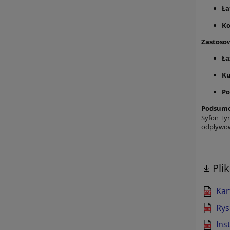
Ła
Ko
Zastoso
Ła
Ku
Po
Podsumo
Syfon Ty
odpływow
Pli
Kar
Rys
Ins