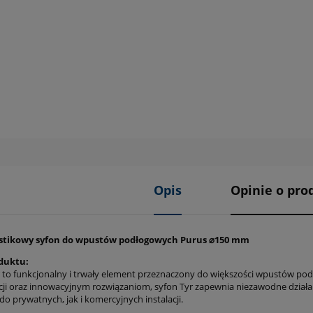
Opis
Opinie o prod
astikowy syfon do wpustów podłogowych Purus ⌀150 mm
duktu:
 to funkcjonalny i trwały element przeznaczony do większości wpustów pod
cji oraz innowacyjnym rozwiązaniom, syfon Tyr zapewnia niezawodne dzia
o prywatnych, jak i komercyjnych instalacji.