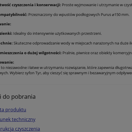
twość czyszczenia i konserwacji:
Proste wyjmowanie i utrzymanie w czyst
mpatybilność:
Przeznaczony do wpustów podłogowych Purus ⌀150 mm.
wanie:
zienki:
Idealny do intensywnie użytkowanych przestrzeni.
chnie:
Skuteczne odprowadzanie wody w miejscach narażonych na duże iloś
mieszczenia o dużej wilgotności:
Pralnie, piwnice oraz obiekty komerc
wanie:
r to niezawodne i łatwe w utrzymaniu rozwiązanie, które zapewnia długotr
ych. Wybierz syfon Tyr, aby cieszyć się sprawnym i bezawaryjnym odpływ
ki do pobrania
ta produktu
unek techniczny
trukcja czyszczenia