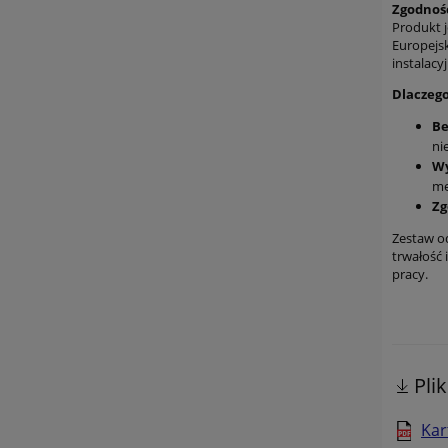
Zgodność
Produkt 
Europejs
instalacy
Dlaczego
Be
ni
Wy
me
Zg
Zestaw od
trwałość 
pracy.
Pli
Kar