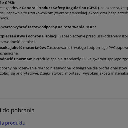
 z GPSR:
jest zgodny z
General Product Safety Regulation (GPSR)
, co oznacza, że
kiej. Zapewnia to użytkownikom gwarancję wysokiej jakości oraz bezpiecze
jnych.
 warto wybrać zestaw odporny na rozerwanie "KA"?
zpieczeństwo i ochrona izolacji:
Zabezpieczenie przed uszkodzeniem izol
ezawodność instalacji.
soka jakość materiałów:
Zastosowanie trwałego i odpornego PVC zapewn
chaniczne.
odność z normami:
Produkt spełnia standardy GPSR, gwarantując jego zg
porny na rozerwanie "KA" to niezawodne rozwiązanie dla profesjonalistów z
izolacji są priorytetowe. Dzięki łatwości montażu i wysokiej jakości materi
ki do pobrania
ta produktu