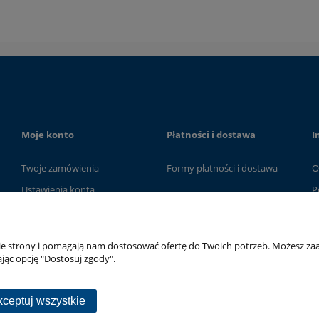
Moje konto
Płatności i dostawa
I
Twoje zamówienia
Formy płatności i dostawa
O
Ustawienia konta
P
Przechowalnia
nie strony i pomagają nam dostosować ofertę do Twoich potrzeb. Możesz zaa
jąc opcję "Dostosuj zgody".
ceptuj wszystkie