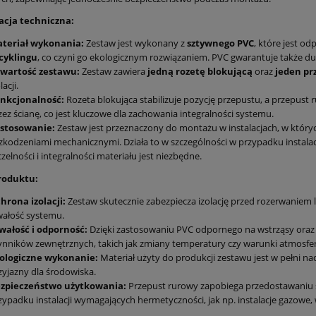
acja techniczna:
teriał wykonania:
Zestaw jest wykonany z
sztywnego PVC
, które jest o
cyklingu
, co czyni go ekologicznym rozwiązaniem. PVC gwarantuje także d
wartość zestawu:
Zestaw zawiera
jedną rozetę blokującą
oraz
jeden pr
lacji.
nkcjonalność:
Rozeta blokująca stabilizuje pozycję przepustu, a przepust
zez ścianę, co jest kluczowe dla zachowania integralności systemu.
stosowanie:
Zestaw jest przeznaczony do montażu w instalacjach, w któryc
zkodzeniami mechanicznymi. Działa to w szczególności w przypadku instalac
czelności i integralności materiału jest niezbędne.
roduktu:
hrona izolacji:
Zestaw skutecznie zabezpiecza izolację przed rozerwaniem
wałość systemu.
wałość i odporność:
Dzięki zastosowaniu PVC odpornego na wstrząsy oraz 
ynników zewnętrznych, takich jak zmiany temperatury czy warunki atmosfe
ologiczne wykonanie:
Materiał użyty do produkcji zestawu jest w pełni nad
zyjazny dla środowiska.
zpieczeństwo użytkowania:
Przepust rurowy zapobiega przedostawaniu si
zypadku instalacji wymagających hermetyczności, jak np. instalacje gazowe, 