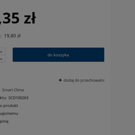
,35 zł
19,80 zł
:
do koszyka
dodaj do przechowalni
:
Smart Clima
ktu:
SCD100263
 o produkt
znajomemu
pinię