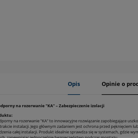
Opis
Opinie o prod
dporny na rozerwanie "KA" – Zabezpieczenie izolacji
duktu:
porny na rozerwanie "KA" to innowacyjne rozwiązanie zapobiegające uszkodz
w trakcie instalacji. Jego głównym zadaniem jest ochrona przed pęknięciem 
zenia całej instalacji. Produkt idealnie sprawdza się w systemach, gdzie wy
ch, zapewniając jednocześnie bezpieczeństwo podczas montażu.