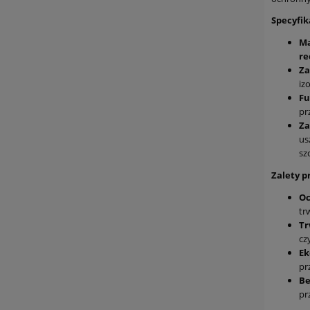
Specyfik
Ma
re
Za
izo
Fu
pr
Za
us
sz
Zalety p
Oc
tr
Tr
cz
Ek
pr
Be
pr