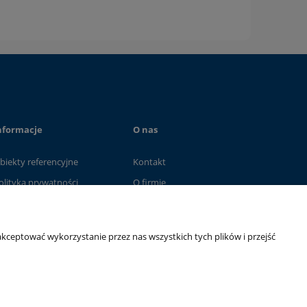
nformacje
O nas
biekty referencyjne
Kontakt
olityka prywatności
O firmie
kceptować wykorzystanie przez nas wszystkich tych plików i przejść