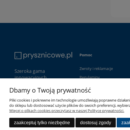
Pomoc
Zwroty i reklamacje
Szeroka gama
innowacyjnych
Regulaminy
produktów, wysokiej
Dbamy o Twoją prywatność
jakości do niszowych
segmentów rynku
Pliki cookies i pokrewne im technologie umożliwiają poprawne działa
sanitarnego i
do sklepu lub dostosować użycie plików do swoich preferencji, wybiera
budowlanego.
Więcej o plikach cookies przeczytasz w naszej Polityce prywatności.
zaakceptuj tylko niezbędne
dostosuj zgody
zaak