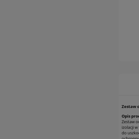
Zestaw o
Opis pro
Zestaw od
izolacji 
do uszkod
ochronny