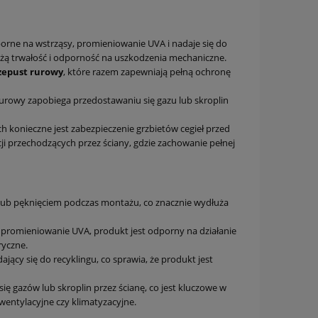
dporne na wstrząsy, promieniowanie UVA i nadaje się do
użą trwałość i odporność na uszkodzenia mechaniczne.
zepust rurowy
, które razem zapewniają pełną ochronę
 rurowy zapobiega przedostawaniu się gazu lub skroplin
h konieczne jest zabezpieczenie grzbietów cegieł przed
ji przechodzących przez ściany, gdzie zachowanie pełnej
 lub pęknięciem podczas montażu, co znacznie wydłuża
promieniowanie UVA, produkt jest odporny na działanie
ryczne.
ający się do recyklingu, co sprawia, że produkt jest
ę gazów lub skroplin przez ścianę, co jest kluczowe w
wentylacyjne czy klimatyzacyjne.