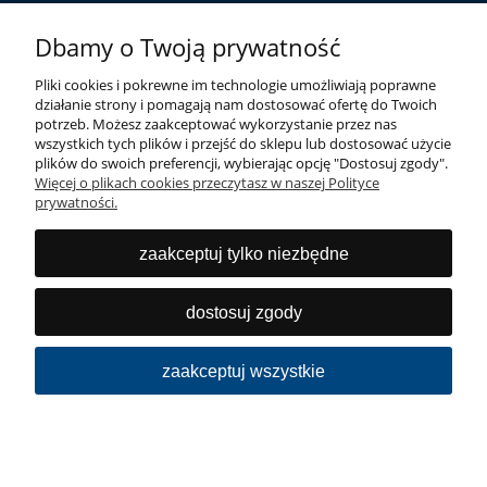
Dbamy o Twoją prywatność
Informacje
Pliki cookies i pokrewne im technologie umożliwiają poprawne
O nas
działanie strony i pomagają nam dostosować ofertę do Twoich
potrzeb. Możesz zaakceptować wykorzystanie przez nas
wszystkich tych plików i przejść do sklepu lub dostosować użycie
plików do swoich preferencji, wybierając opcję "Dostosuj zgody".
Więcej o plikach cookies przeczytasz w naszej Polityce
prywatności.
zaakceptuj tylko niezbędne
Szeroka gama innowacyjnych produktów, wysokiej
jakości do niszowych segmentów rynku sanitarnego i
dostosuj zgody
budowlanego.
zaakceptuj wszystkie
pokaż pełną wersję strony
Sklep internetowy Shoper.pl