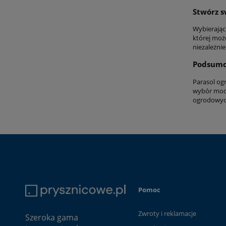
Stwórz s
Wybierając
której moż
niezależni
Podsum
Parasol og
wybór mode
ogrodowy
Pomoc
Zwroty i reklamacje
Szeroka gama