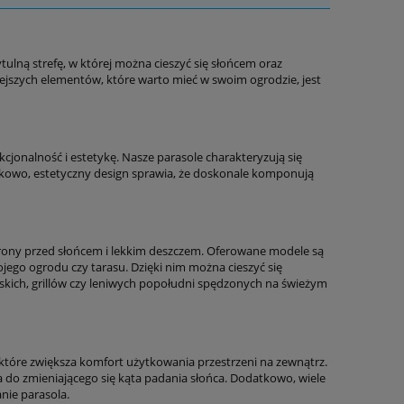
ulną strefę, w której można cieszyć się słońcem oraz
jszych elementów, które warto mieć w swoim ogrodzie, jest
kcjonalność i estetykę. Nasze parasole charakteryzują się
datkowo, estetyczny design sprawia, że doskonale komponują
hrony przed słońcem i lekkim deszczem. Oferowane modele są
ego ogrodu czy tarasu. Dzięki nim można cieszyć się
skich, grillów czy leniwych popołudni spędzonych na świeżym
 które zwiększa komfort użytkowania przestrzeni na zewnątrz.
 do zmieniającego się kąta padania słońca. Dodatkowo, wiele
nie parasola.