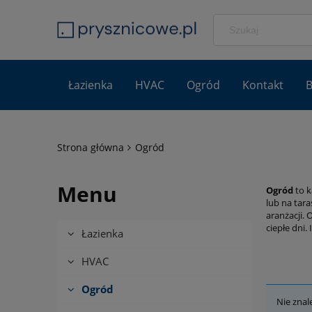
Łazienka
HVAC
Ogród
Kontakt
B
Strona główna
Ogród
Menu
Ogród
to k
lub na tar
aranżacji.
ciepłe dni
Łazienka
HVAC
Ogród
Nie znal