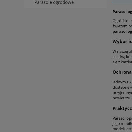
Parasole ogrodowe
Parasol o
Ogród to m
świeżym po
parasol o
Wybór id
W naszej of
solidną ko
się z każd
Ochrona 
Jednym z k
dostępne w
przyjemnym
powietrzu.
Praktycz
Parasol og
Jego mobil
modeli jes