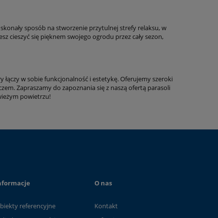
konały sposób na stworzenie przytulnej strefy relaksu, w
sz cieszyć się pięknem swojego ogrodu przez cały sezon,
łączy w sobie funkcjonalność i estetykę. Oferujemy szeroki
czem. Zapraszamy do zapoznania się z naszą ofertą parasoli
świeżym powietrzu!
nformacje
O nas
biekty referencyjne
Kontakt