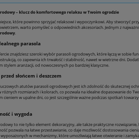
grodowy – klucz do komfortowego relaksu w Twoim ogrodzie
iejsce, które powinno sprzyjać relaksowi i wypoczynkowi. Aby stworzyć przyt
wietrzem, warto pomyśleć o odpowiednich akcesoriach. Jednym z najważnie
grodowy
.
ealnego parasola
ercie znajdziesz szeroki wybór parasoli ogrodowych, które łączą w sobie fun
nstrukcją, co zapewnia ich trwałość i stabilność, nawet w wietrzne dni. Do
ym stylem aranżacji, od nowoczesnych po bardziej klasyczne.
przed słońcem i deszczem
luczowych atutów parasoli ogrodowych jest ich zdolność do skutecznej oc
 różnych rozmiarach i kolorach, co pozwala na idealne dopasowanie do Twoj
 cieniem w upalne dni, co jest szczególnie ważne podczas spotkań towarzy
ność i wygoda
rodowy to nie tylko element dekoracyjny, ale także praktyczne rozwiązanie,
ność pozwala na łatwe przestawianie, co daje możliwość dostosowania cienia
t wyposażonych w mechanizmy, które umożliwiają łatwe otwieranie i zamyka