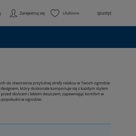
(pusty)
ę
Zarejestruj się
nych do stworzenia przytulnej strefy relaksu w Twoim ogrodzie
nym designem, który doskonale komponuje się z każdym stylem
ą przed słońcem i lekkim deszczem, zapewniając komfort w
h popołudni w ogrodzie.