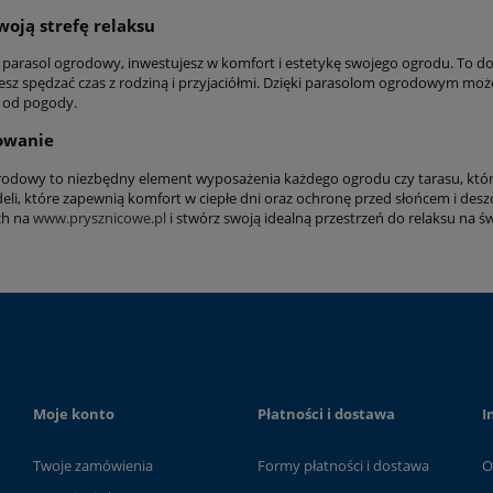
woją strefę relaksu
 parasol ogrodowy, inwestujesz w komfort i estetykę swojego ogrodu. To dos
esz spędzać czas z rodziną i przyjaciółmi. Dzięki parasolom ogrodowym może
e od pogody.
owanie
rodowy to niezbędny element wyposażenia każdego ogrodu czy tarasu, który 
li, które zapewnią komfort w ciepłe dni oraz ochronę przed słońcem i desz
ch na
www.prysznicowe.pl
i stwórz swoją idealną przestrzeń do relaksu na 
Moje konto
Płatności i dostawa
I
Twoje zamówienia
Formy płatności i dostawa
O