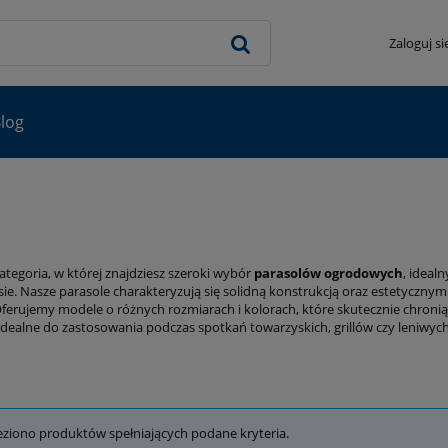
Zaloguj si
log
ategoria, w której znajdziesz szeroki wybór
parasolów ogrodowych
, ideal
asie. Nasze parasole charakteryzują się solidną konstrukcją oraz estetycz
 Oferujemy modele o różnych rozmiarach i kolorach, które skutecznie chroni
. Idealne do zastosowania podczas spotkań towarzyskich, grillów czy leniwyc
eziono produktów spełniających podane kryteria.